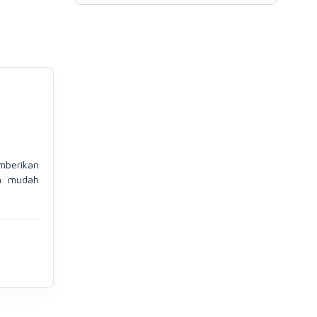
mberikan
an mudah