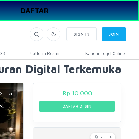
DAFTAR
SIGN IN
JOIN
138
Platform Resmi
Bandar Togel Online
ran Digital Terkemuka
Rp.
10.000
DAFTAR DI SINI
Level 4